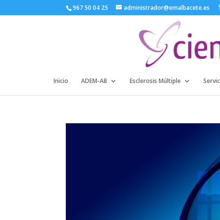
967 50 04 25
administrador@emalbacete.es
Inicio
ADEM-AB
Esclerosis Múltiple
Servic