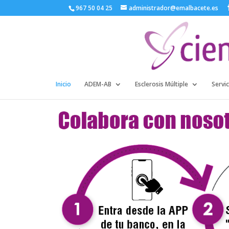
967 50 04 25
administrador@emalbacete.es
Inicio
ADEM-AB
Esclerosis Múltiple
Servic