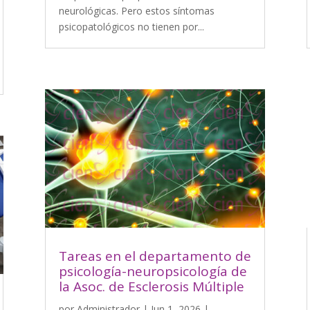
neurológicas. Pero estos síntomas
psicopatológicos no tienen por...
Tareas en el departamento de
psicología-neuropsicología de
la Asoc. de Esclerosis Múltiple
por
Administrador
|
Jun 1, 2026
|