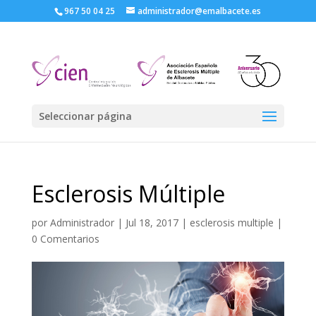
967 50 04 25
administrador@emalbacete.es
Seleccionar página
Esclerosis Múltiple
por
Administrador
|
Jul 18, 2017
|
esclerosis multiple
|
0 Comentarios