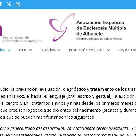
ios
CIEN
Noticias
Protección de Datos
Ley de Tr
studio, la prevención, evaluación, diagnóstico y tratamiento de los t
 en la voz, el habla, el lenguaje (oral, escrito y gestual), la audició
n el centro CIEN, tratamos a niños y niñas desde los primeros meses 
ue precisan logopedia se dio antes del nacimiento (prenatal), durante
ías
que se pueden manifestar son las siguientes:
rno generalizado del desarrollo), ACV (accidente cerebrovascular), TCE
s neurodegenerativas, ataxia, hidrocefalia, Astrocitoma medular, TEL (t