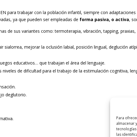
N para trabajar con la población infantil, siempre con adaptaciones 
rvadas, ya que pueden ser empleadas de
forma
pasiva, o activa
, so
as de sus variantes como: termoterapia, vibración, tapping, praxias, 
sialorrea, mejorar la oclusión labial, posición lingual, deglución atípi
, juegos educativos… que trabajan el área del lenguaje.
niveles de dificultad para el trabajo de la estimulación cognitiva, le
nsación.
o deglutorio.
Para ofrece
nativa.
almacenar y
tecnologías
las identifi