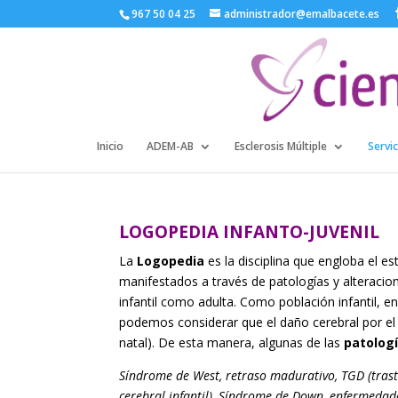
967 50 04 25
administrador@emalbacete.es
Inicio
ADEM-AB
Esclerosis Múltiple
Servic
LOGOPEDIA INFANTO-JUVENIL
La
Logopedia
es la disciplina que engloba el e
manifestados a través de patologías y alteraciones
infantil como adulta. Como población infantil, e
podemos considerar que el daño cerebral por el q
natal). De esta manera, algunas de las
patolog
Síndrome de West, retraso madurativo, TGD (trasto
cerebral infantil), Síndrome de Down, enfermedade