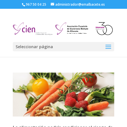
967 50 04 25
administrador@emalbacete.es
Seleccionar página