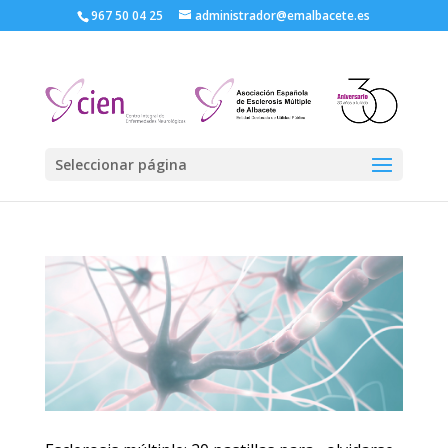
967 50 04 25
administrador@emalbacete.es
Seleccionar página