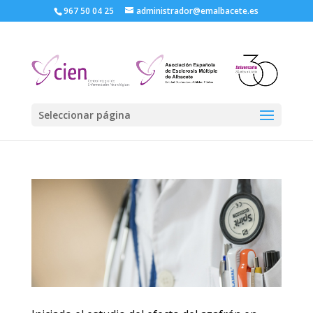
967 50 04 25
administrador@emalbacete.es
Seleccionar página