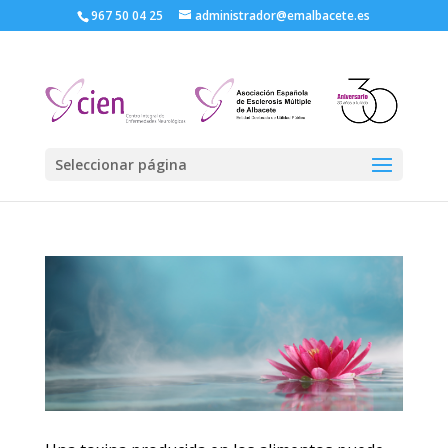
967 50 04 25
administrador@emalbacete.es
Seleccionar página