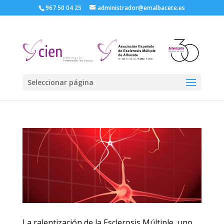
967 50 04 25
administrador@emalbacete.es
Seleccionar página
La ralentización de la Esclerosis Múltiple, uno