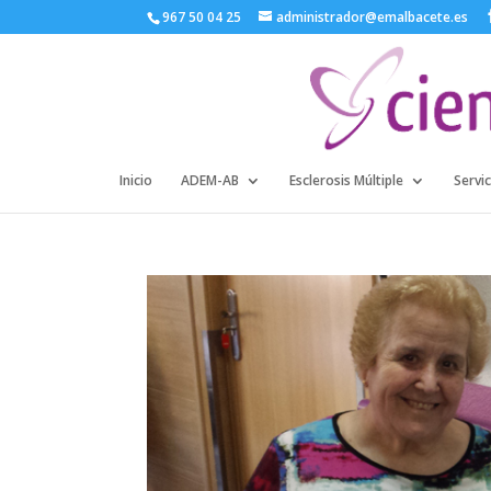
967 50 04 25
administrador@emalbacete.es
Inicio
ADEM-AB
Esclerosis Múltiple
Servic