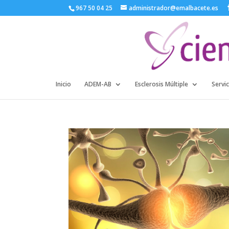
967 50 04 25
administrador@emalbacete.es
Inicio
ADEM-AB
Esclerosis Múltiple
Servic