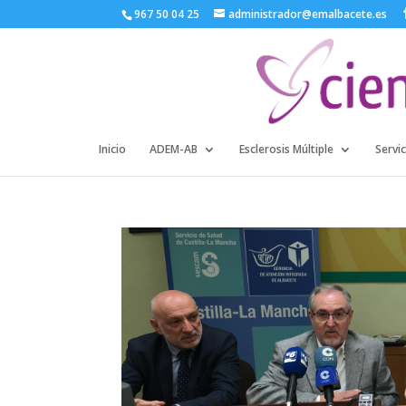
967 50 04 25
administrador@emalbacete.es
Inicio
ADEM-AB
Esclerosis Múltiple
Servic