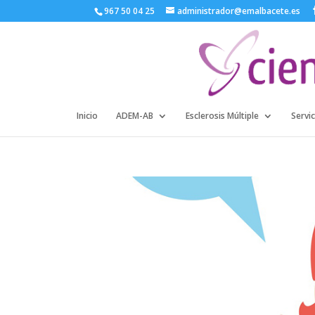
967 50 04 25
administrador@emalbacete.es
Inicio
ADEM-AB
Esclerosis Múltiple
Servic