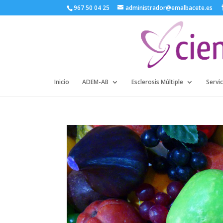
967 50 04 25
administrador@emalbacete.es
Inicio
ADEM-AB
Esclerosis Múltiple
Servic