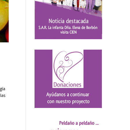
gía
las