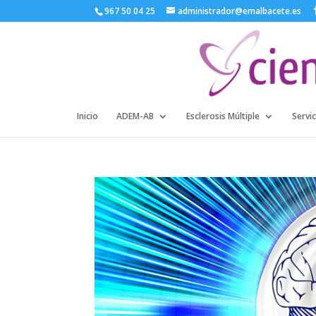
967 50 04 25
administrador@emalbacete.es
Inicio
ADEM-AB
Esclerosis Múltiple
Servic