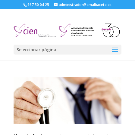
967 50 04 25
administrador@emalbacete.es
Seleccionar página