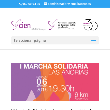
967 50 04 25
administrador@emalbacete.es
Seleccionar página