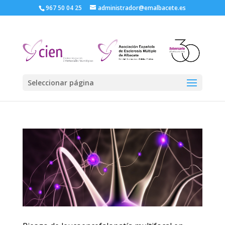
967 50 04 25
administrador@emalbacete.es
Seleccionar página