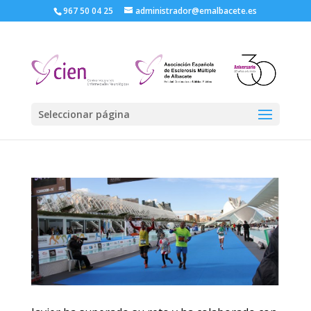
967 50 04 25
administrador@emalbacete.es
Seleccionar página