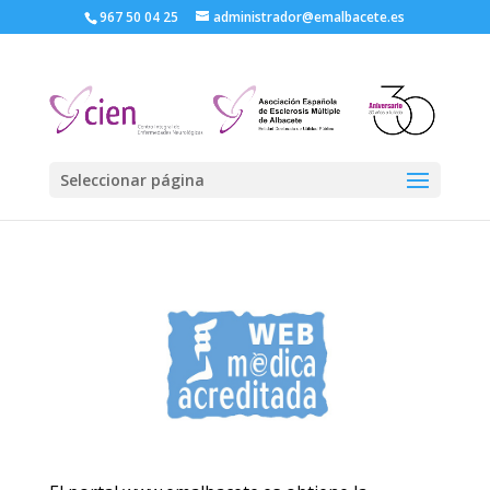
967 50 04 25
administrador@emalbacete.es
Seleccionar página