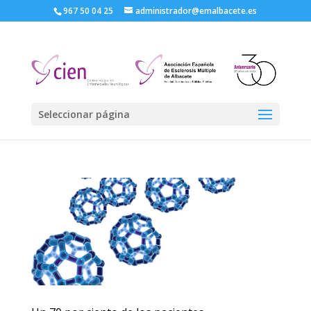
967 50 04 25
administrador@emalbacete.es
Seleccionar página