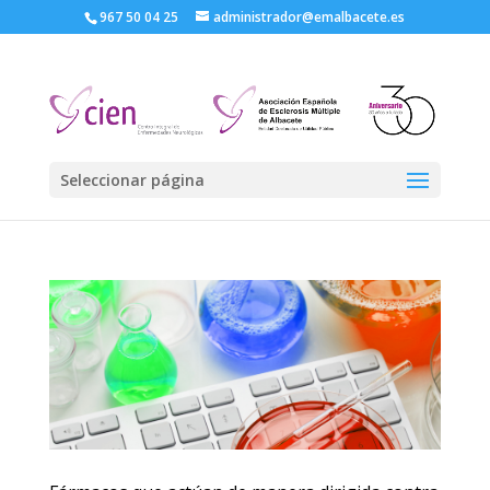
967 50 04 25
administrador@emalbacete.es
Seleccionar página