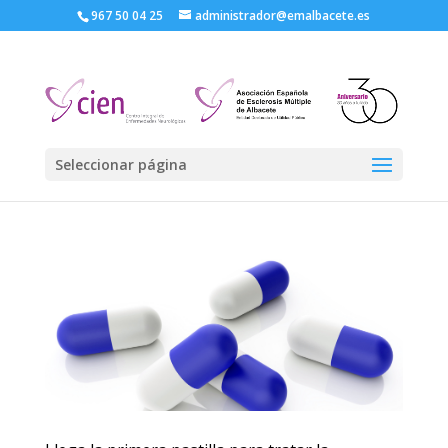
967 50 04 25
administrador@emalbacete.es
Seleccionar página