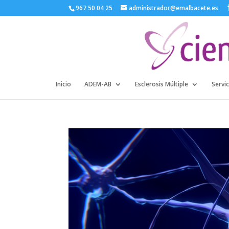
967 50 04 25
administrador@emalbacete.es
Inicio
ADEM-AB
Esclerosis Múltiple
Servic