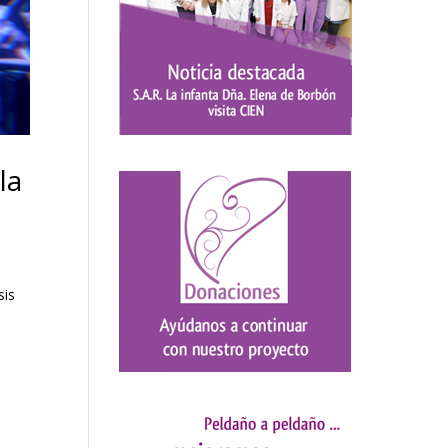
la
sis