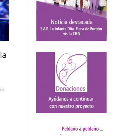
la
sis