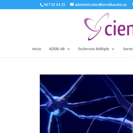
967 50 04 25
administrador@emalbacete.es
Inicio
ADEM-AB
Esclerosis Múltiple
Servic