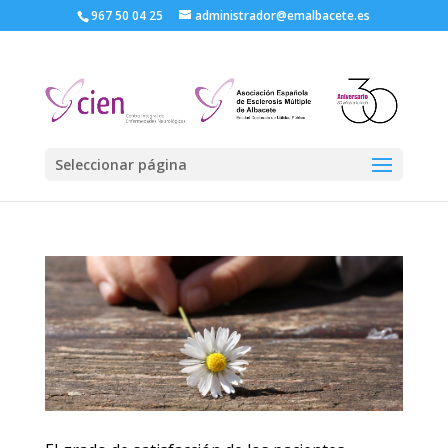
967 50 04 25
administrador@emalbacete.es
Seleccionar página