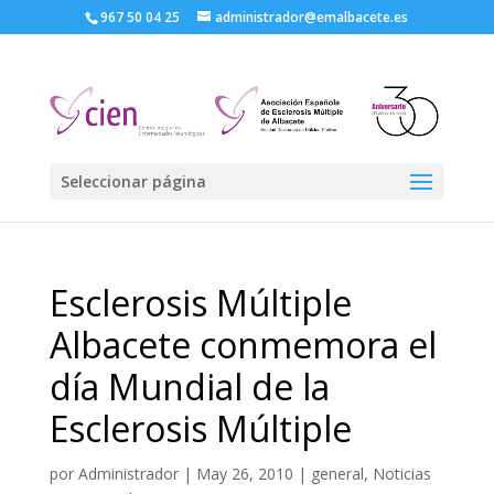
967 50 04 25
administrador@emalbacete.es
Seleccionar página
Esclerosis Múltiple
Albacete conmemora el
día Mundial de la
Esclerosis Múltiple
por
Administrador
|
May 26, 2010
|
general
,
Noticias