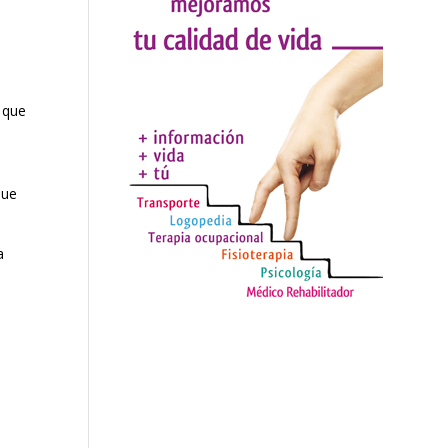
 que
que
a