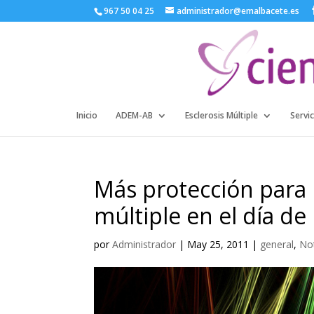
967 50 04 25
administrador@emalbacete.es
Inicio
ADEM-AB
Esclerosis Múltiple
Servic
Más protección para 
múltiple en el día d
por
Administrador
|
May 25, 2011
|
general
,
Not