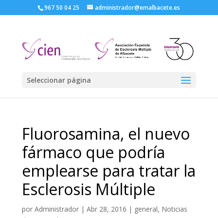
967 50 04 25
administrador@emalbacete.es
Seleccionar página
Fluorosamina, el nuevo
fármaco que podría
emplearse para tratar la
Esclerosis Múltiple
por
Administrador
|
Abr 28, 2016
|
general
,
Noticias