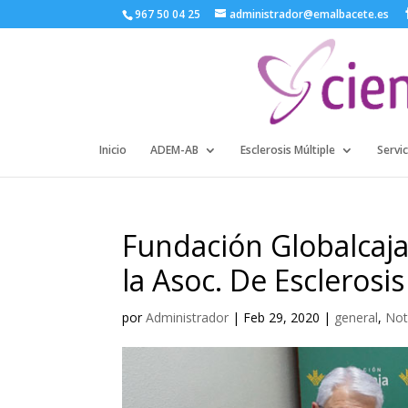
967 50 04 25
administrador@emalbacete.es
Inicio
ADEM-AB
Esclerosis Múltiple
Servic
Fundación Globalcaja
la Asoc. De Esclerosis
por
Administrador
|
Feb 29, 2020
|
general
,
Not