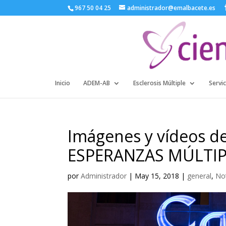
967 50 04 25
administrador@emalbacete.es
Inicio
ADEM-AB
Esclerosis Múltiple
Servic
Imágenes y vídeos d
ESPERANZAS MÚLTIP
por
Administrador
|
May 15, 2018
|
general
,
No