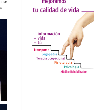
ue se
es