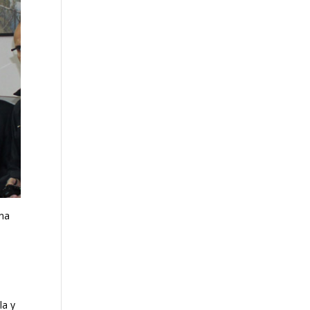
una
la y