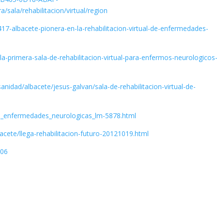
ala/rehabilitacion/virtual/region
17-albacete-pionera-en-la-rehabilitacion-virtual-de-enfermedades-
a-primera-sala-de-rehabilitacion-virtual-para-enfermos-neurologicos
sanidad/albacete/jesus-galvan/sala-de-rehabilitacion-virtual-de-
ual_enfermedades_neurologicas_lm-5878.html
acete/llega-rehabilitacion-futuro-20121019.html
206