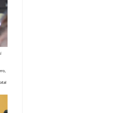
í
rro,
ital