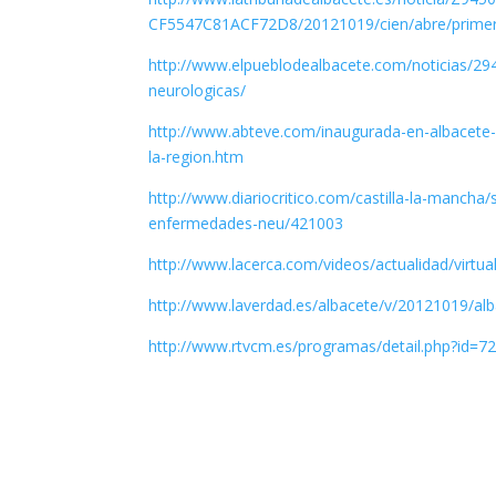
CF5547C81ACF72D8/20121019/cien/abre/primera/s
http://www.elpueblodealbacete.com/noticias/294
neurologicas/
http://www.abteve.com/inaugurada-en-albacete-l
la-region.htm
http://www.diariocritico.com/castilla-la-mancha/
enfermedades-neu/421003
http://www.lacerca.com/videos/actualidad/virt
http://www.laverdad.es/albacete/v/20121019/alb
http://www.rtvcm.es/programas/detail.php?id=7