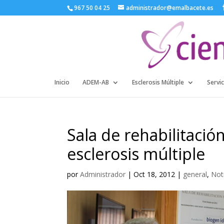
967 50 04 25
administrador@emalbacete.es
Inicio
ADEM-AB
Esclerosis Múltiple
Servic
Sala de rehabilitació
esclerosis múltiple
por
Administrador
|
Oct 18, 2012
|
general
,
Not