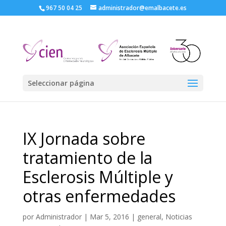
967 50 04 25
administrador@emalbacete.es
Seleccionar página
IX Jornada sobre
tratamiento de la
Esclerosis Múltiple y
otras enfermedades
por
Administrador
|
Mar 5, 2016
|
general
,
Noticias