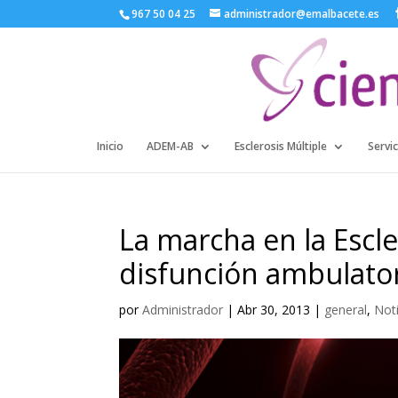
967 50 04 25
administrador@emalbacete.es
Inicio
ADEM-AB
Esclerosis Múltiple
Servic
La marcha en la Escle
disfunción ambulato
por
Administrador
|
Abr 30, 2013
|
general
,
Not