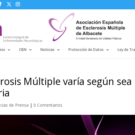
ios
CIEN
Noticias
Protección de Datos
Ley de Tr
rosis Múltiple varía según sea 
ria
icias de Prensa
|
0 Comentarios