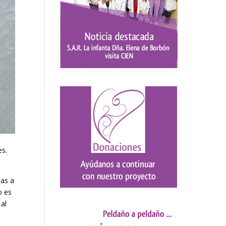
es.
das a
o es
 al
l