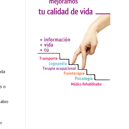
uda
es o
labio
er