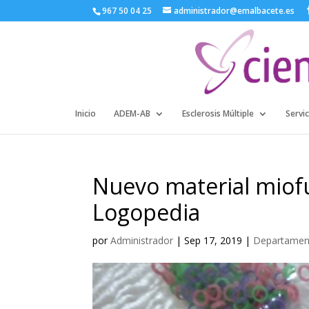
967 50 04 25
administrador@emalbacete.es
Inicio
ADEM-AB
Esclerosis Múltiple
Servic
Nuevo material miof
Logopedia
por
Administrador
|
Sep 17, 2019
|
Departamen