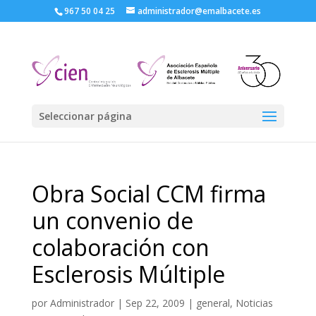
967 50 04 25
administrador@emalbacete.es
Seleccionar página
Obra Social CCM firma
un convenio de
colaboración con
Esclerosis Múltiple
por
Administrador
|
Sep 22, 2009
|
general
,
Noticias