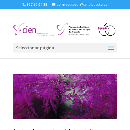
967 50 04 25
administrador@emalbacete.es
Seleccionar página