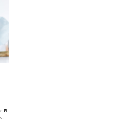
e El
...