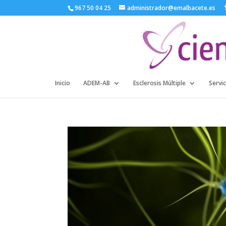
967 50 04 25
administrador@emalbacete.es
Inicio
ADEM-AB
Esclerosis Múltiple
Servic