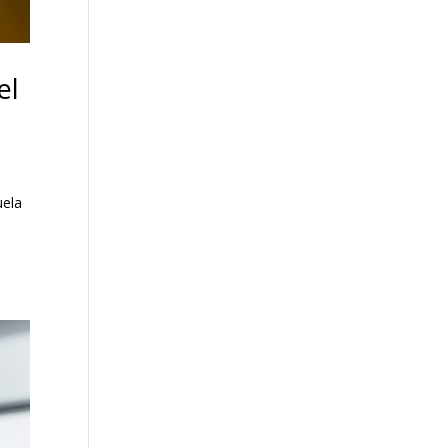
el
uela