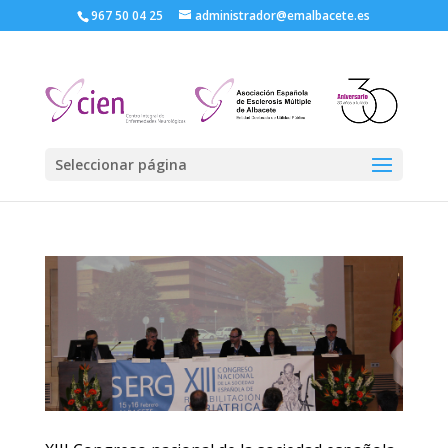
967 50 04 25
administrador@emalbacete.es
Seleccionar página