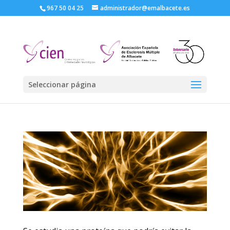
967 50 04 25
administrador@emalbacete.es
Seleccionar página