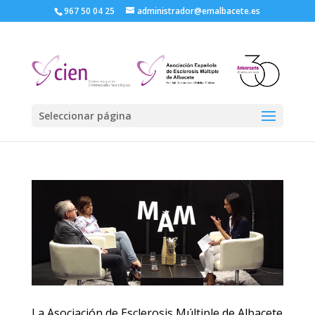
967 50 04 25
administrador@emalbacete.es
Seleccionar página
La Asociación de Esclerosis Múltiple de Albacete