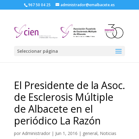
967 50 04 25
administrador@emalbacete.es
Seleccionar página
El Presidente de la Asoc.
de Esclerosis Múltiple
de Albacete en el
periódico La Razón
por
Administrador
|
Jun 1, 2016
|
general
,
Noticias