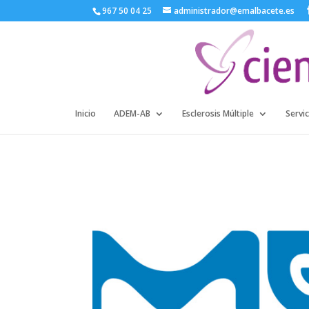
967 50 04 25
administrador@emalbacete.es
Inicio
ADEM-AB
Esclerosis Múltiple
Servic