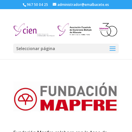
967 50 04 25
administrador@emalbacete.es
Seleccionar página