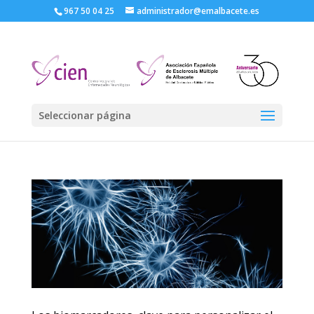
967 50 04 25
administrador@emalbacete.es
Seleccionar página