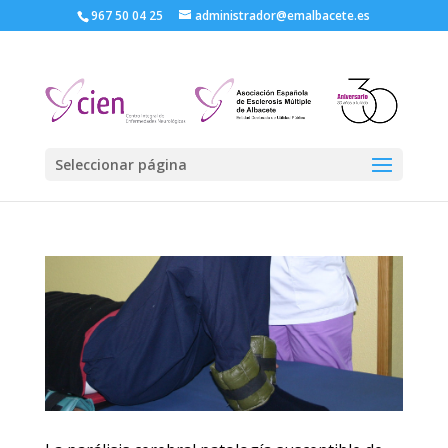
967 50 04 25
administrador@emalbacete.es
Seleccionar página