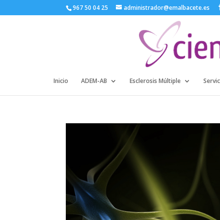
967 50 04 25
administrador@emalbacete.es
Inicio
ADEM-AB
Esclerosis Múltiple
Servic