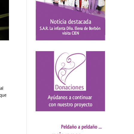
al
 que