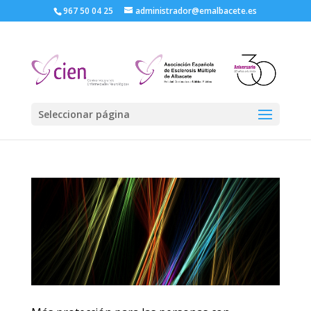
967 50 04 25
administrador@emalbacete.es
Seleccionar página