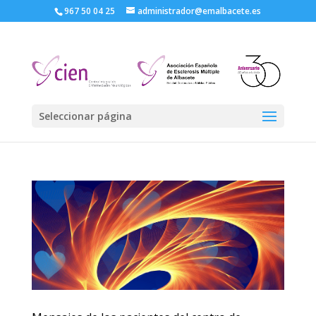
967 50 04 25
administrador@emalbacete.es
Seleccionar página