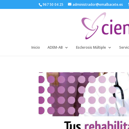
967 50 04 25
administrador@emalbacete.es
Inicio
ADEM-AB
Esclerosis Múltiple
Servic