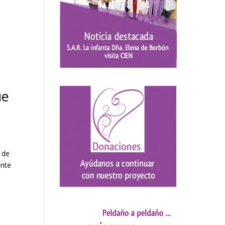
ue
 de
ente